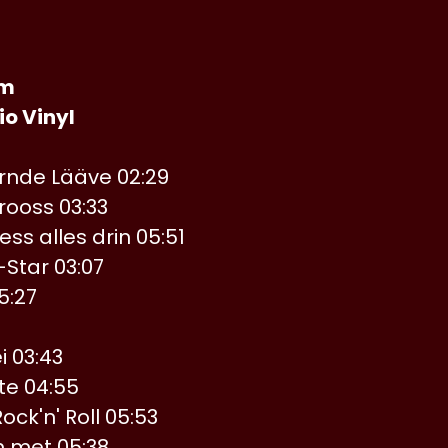
lm
o Vinyl
nde Lääve 02:29
rooss 03:33
ss alles drin 05:51
l-Star 03:07
5:27
i 03:43
te 04:55
ock'n' Roll 05:53
 met 05:38