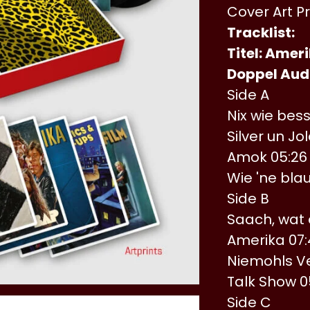
Cover Art P
Tracklist:
Titel: Amer
Doppel Audi
Side A
Nix wie bess
Silver un Jol
Amok 05:26
Wie 'ne bla
Side B
Saach, wat 
Amerika 07:
Niemohls Ve
Talk Show 0
Side C