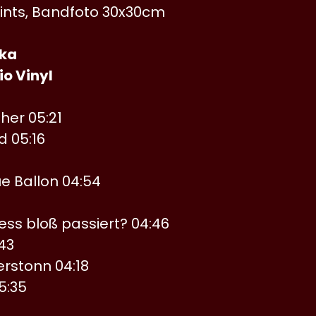
rints, Bandfoto 30x30cm
ika
o Vinyl
her 05:21
d 05:16
ue Ballon 04:54
ess bloß passiert? 04:46
43
rstonn 04:18
5:35