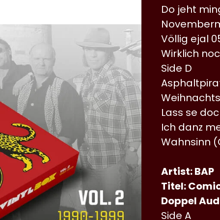
Do jeht min
Novembermo
Völlig ejal 0
Wirklich noc
Side D
Asphaltpira
Weihnachts
Lass se doc
Ich danz met
Wahnsinn (C
Artist: BAP
Titel: Comi
Doppel Audi
Side A