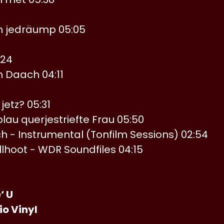
 jedräump 05:05
:24
n Daach 04:11
jetz? 05:31
lau querjestriefte Frau 05:50
ch - Instrumental (Tonfilm Sessions) 02:54
lhoot - WDR Soundfiles 04:15
e‘ U
o Vinyl