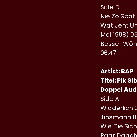
Side D
Nie Zo Spät
Wat Jeht Un
Mai 1998) 05
Besser Wöhr
06:47
Artist: BAP
Titel: Pik S
Doppel Audi
Side A
Widderlich 
Jipsmann 0
Wie Die Sic
Paar Daach 