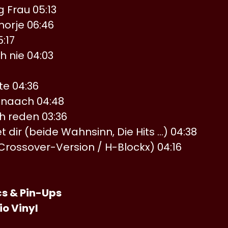
g Frau 05:13
rje 06:46
5:17
h nie 04:03
te 04:36
naach 04:48
h reden 03:36
 dir (beide Wahnsinn, Die Hits …) 04:38
rossover-Version / H-Blockx) 04:16
cs & Pin-Ups
o Vinyl