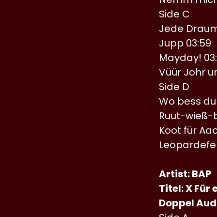
Side C
Jede Draum
Jupp 03:59
Mayday! 03
Vüür Johr u
Side D
Wo bess du 
Ruut-wieß-b
Koot für Aa
Leopardefel
Artist: BAP
Titel: X Für 
Doppel Audi