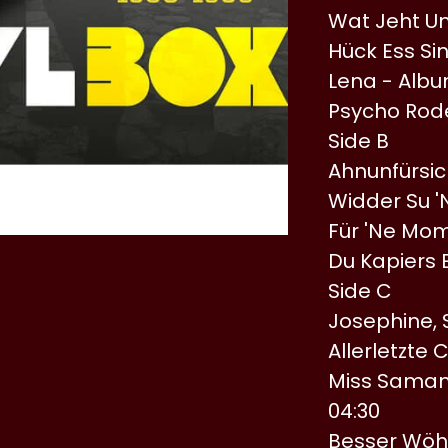
Wat Jeht Uns
Hück Ess Si
Lena - Albu
Psycho Rode
Side B
Ahnunfürsic
Widder Su 
Für 'Ne Mom
Du Kapiers E
Side C
Josephine, 
Allerletzte
Miss Samant
04:30
Besser Wöhr