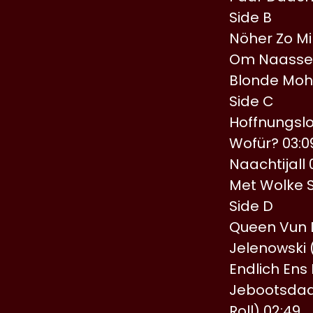
Side B
Nöher Zo Mi
Om Naasse 
Blonde Mohi
Side C
Hoffnungslo
Wofür? 03:0
Naachtijall 
Met Wolke 
Side D
Queen Vun D
Jelenowski 
Endlich Ens
Jebootsdaa
Roll) 02:49