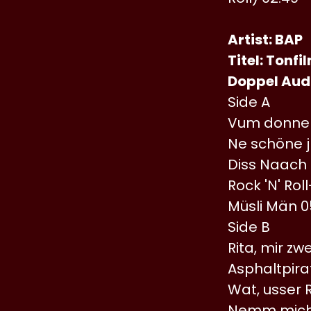
Artist: BAP
Titel: Tonfi
Doppel Audi
Side A
Vum donner
Ne schöne j
Diss Naach e
Rock 'N' Rol
Müsli Män 0
Side B
Rita, mir zwe
Asphaltpira
Wat, usser R
Nemm mich