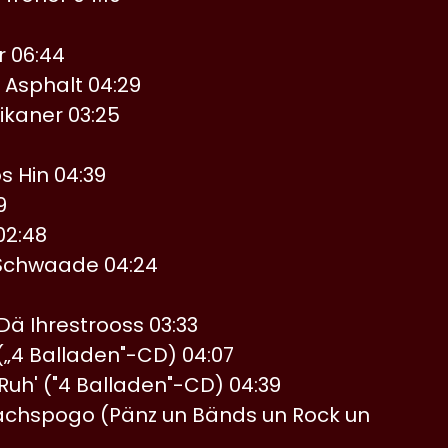
r 06:44
Asphalt 04:29
kaner 03:25
s Hin 04:39
9
02:48
Schwaade 04:24
ä Ihrestrooss 03:33
(„4 Balladen"-CD) 04:07
 Ruh' ("4 Balladen"-CD) 04:39
chspogo (Pänz un Bänds un Rock un