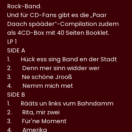
Rock-Band.
Und für CD-Fans gibt es die „Paar
Daach spääder“-Compilation zudem
als 4CD-Box mit 40 Seiten Booklet.
LP 1
SIDE A
1. Hück ess sing Band en der Stadt
2. Denn mer sinn widder wer
3. Ne schöne Jrooß
4. Nemm mich met
SIDE B
1. Rääts un links vum Bahndamm
2. Rita, mir zwei
3. Für'ne Moment
4. Amerika