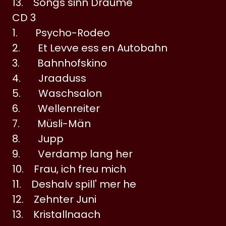
13. Songs sinn Dräume
CD 3
1. Psycho-Rodeo
2. Et Levve ess en Autobahn
3. Bahnhofskino
4. Jraaduss
5. Waschsalon
6. Wellenreiter
7. Müsli-Män
8. Jupp
9. Verdamp lang her
10. Frau, ich freu mich
11. Deshalv spill' mer he
12. Zehnter Juni
13. Kristallnaach