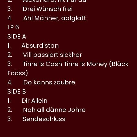
3. Drei Wünsch frei
4. Ahl Männer, aalglatt
LP 6
SIDE A
1. Absurdistan
2. Vill passiert sickher
3. Time Is Cash Time Is Money (Bläck
Fööss)
4. Do kanns zaubre
SIDE B
1. Dir Allein
2. Noh all dänne Johre
3. Sendeschluss