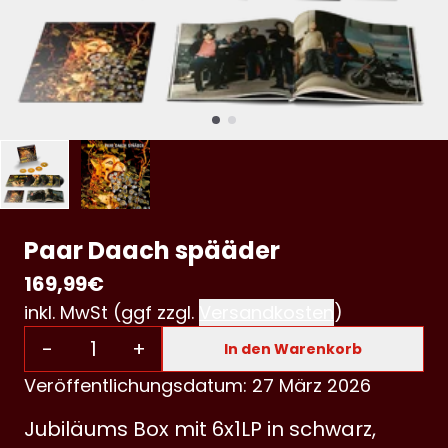
Paar Daach spääder
169,99€
inkl. MwSt (ggf zzgl.
Versandkosten
)
Anzahl
-
+
In den Warenkorb
Veröffentlichungsdatum: 27 März 2026
Jubiläums Box mit 6x1LP in schwarz,