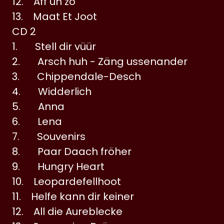
12. Aff un zo
13. Maat Et Joot
CD 2
1. Stell dir vüür
2. Arsch huh - Zäng ussenander
3. Chippendale-Desch
4. Widderlich
5. Anna
6. Lena
7. Souvenirs
8. Paar Daach fröher
9. Hungry Heart
10. Leopardefellhoot
11. Helfe kann dir keiner
12. All die Aureblecke