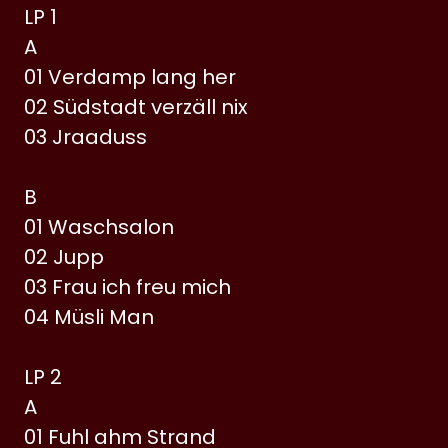
LP 1
A
01 Verdamp lang her
02 Südstadt verzäll nix
03 Jraaduss
B
01 Waschsalon
02 Jupp
03 Frau ich freu mich
04 Müsli Man
LP 2
A
01 Fuhl ahm Strand