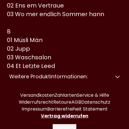
02 Ens em Vertraue
03 Wo mer endlich Sommer hann
B
01 Müsli Män
02 Jupp
03 Waschsalon
04 Et Letzte Leed
Weitere Produktinformationen:
Versandkosten
Zahlarten
Service & Hilfe
Widerrufsrecht
Retoure
AGB
Datenschutz
Impressum
Barrierefreiheit Statement
Vertrag widerrufen
Absenden
Deutsch