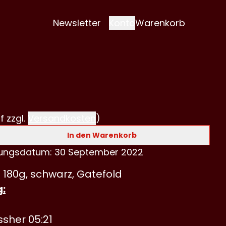
Newsletter
Konto
Warenkorb
f zzgl.
Versandkosten
)
In den Warenkorb
hungsdatum: 30 September 2022
: 180g, schwarz, Gatefold
g:
ssher 05:21