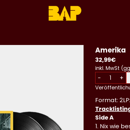
Amerika
32,99€
inkl. MwSt (gg
Anzahl
-
+
Veröffentlic
Format: 2LP
Tracklistin
Side A
Nix wie be