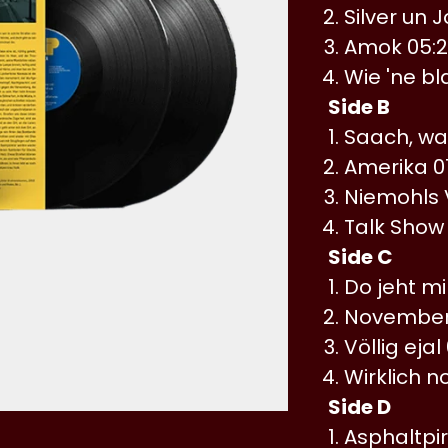
Silver un J
Amok 05:
Wie 'ne bl
Side B
Saach, wat
Amerika 0
Niemohls 
Talk Show
Side C
Do jeht mi
November
Völlig ejal
Wirklich n
Side D
Asphaltpir