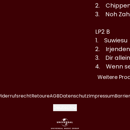
2. Chippen
3. Noh Zah
LP2 B
1. Suwiesu
2. Irjenden
3. Dir allei
4. Wenn se
Weitere Pro
iderrufsrecht
Retoure
AGB
Datenschutz
Impressum
Barrie
Absenden
Deutsch