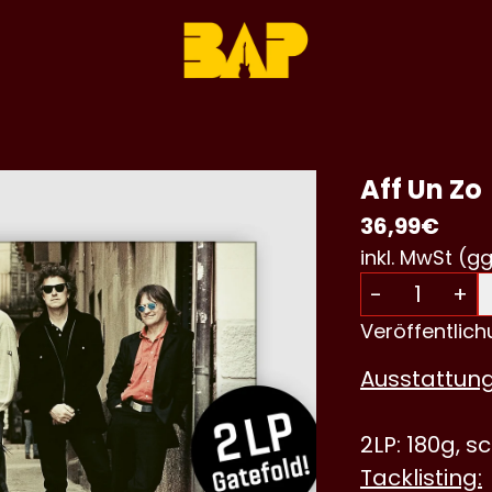
Aff Un Zo
36,99€
inkl. MwSt (gg
Anzahl
-
+
Veröffentlic
Ausstattung
2LP: 180g, s
Tacklisting: