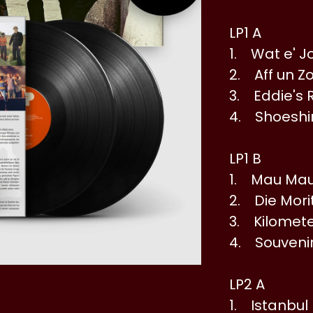
LP1 A
1. Wat e' J
2. Aff un Z
3. Eddie's
4. Shoeshi
LP1 B
1. Mau Ma
2. Die Mori
3. Kilomete
4. Souveni
LP2 A
1. Istanbul