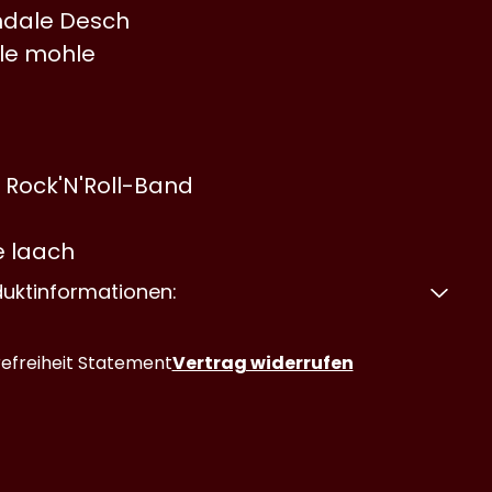
dale Desch
le mohle
 Rock'N'Roll-Band
n
 laach
duktinformationen:
refreiheit Statement
Vertrag widerrufen