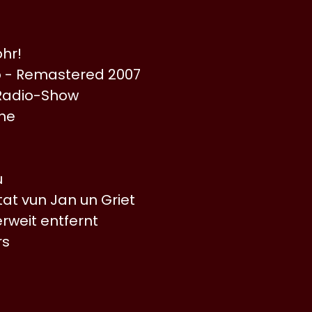
ohr!
o - Remastered 2007
 Radio-Show
ne
u
tat vun Jan un Griet
rweit entfernt
rs